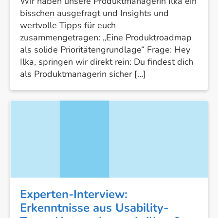
Wir haben unsere Produktmanagerin Ilka ein
bisschen ausgefragt und Insights und
wertvolle Tipps für euch
zusammengetragen: „Eine Produktroadmap
als solide Prioritätengrundlage“ Frage: Hey
Ilka, springen wir direkt rein: Du findest dich
als Produktmanagerin sicher […]
Experten-
Interview:
Erkenntnisse
aus
Usability-
Tests,
Unternehmensbrillen
&
Experten-Interview:
Bootstrapping
Erkenntnisse aus Usability-