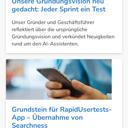
Unsere Gründungsvision neu
gedacht: Jeder Sprint ein Test
Unser Gründer und Geschäftsführer
reflektiert über die ursprüngliche
Gründungsvision und verkündet Neuigkeiten
rund um den AI-Assistenten.
Grundstein
für
RapidUsertests-
App
–
Übernahme
von
Grundstein für RapidUsertests-
Searchness
App – Übernahme von
Searchness