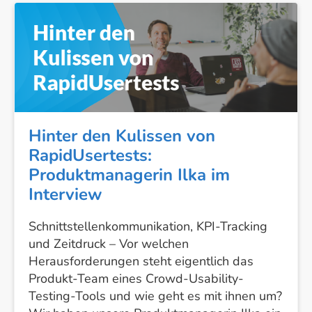
Hinter
den
Kulissen
von
RapidUsertests:
Produktmanagerin
Ilka
im
Hinter den Kulissen von
Interview
RapidUsertests:
Produktmanagerin Ilka im
Interview
Schnittstellenkommunikation, KPI-Tracking
und Zeitdruck – Vor welchen
Herausforderungen steht eigentlich das
Produkt-Team eines Crowd-Usability-
Testing-Tools und wie geht es mit ihnen um?