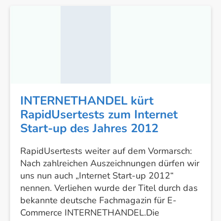
INTERNETHANDEL
kürt
RapidUsertests
zum
Internet
Start-
up
des
INTERNETHANDEL kürt
Jahres
RapidUsertests zum Internet
2012
Start-up des Jahres 2012
RapidUsertests weiter auf dem Vormarsch:
Nach zahlreichen Auszeichnungen dürfen wir
uns nun auch „Internet Start-up 2012“
nennen. Verliehen wurde der Titel durch das
bekannte deutsche Fachmagazin für E-
Commerce INTERNETHANDEL.Die