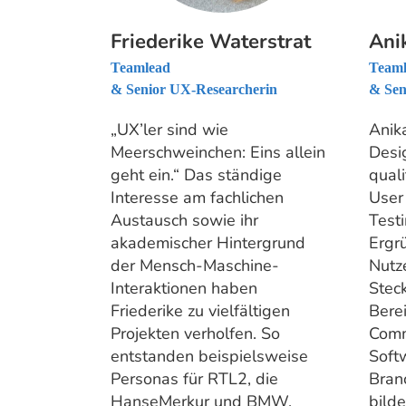
Friederike Waterstrat
Ani
Teamlead
Team
& Senior UX-Researcherin
& Sen
„UX’ler sind wie
Anika
Meerschweinchen: Eins allein
Desi
geht ein.“ Das ständige
quali
Interesse am fachlichen
User
Austausch sowie ihr
Testi
akademischer Hintergrund
Ergr
der Mensch-Maschine-
Nutze
Interaktionen haben
Stec
Friederike zu vielfältigen
Bere
Projekten verholfen. So
Comm
entstanden beispielsweise
Soft
Personas für RTL2, die
Bran
HanseMerkur und BMW.
bilde