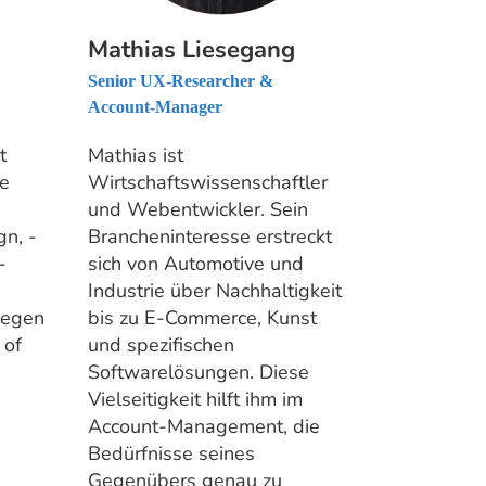
Mathias Liesegang
Senior UX-Researcher &
Account-Manager
t
Mathias ist
ce
Wirtschaftswissenschaftler
und Webentwickler. Sein
gn, -
Brancheninteresse erstreckt
-
sich von Automotive und
Industrie über Nachhaltigkeit
iegen
bis zu E-Commerce, Kunst
 of
und spezifischen
Softwarelösungen. Diese
Vielseitigkeit hilft ihm im
Account-Management, die
Bedürfnisse seines
Gegenübers genau zu