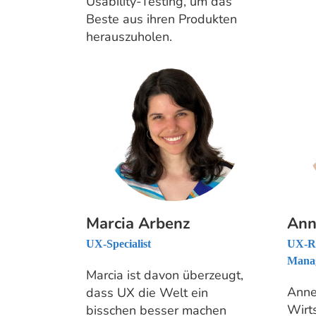
Usability-Testing, um das
Beste aus ihren Produkten
herauszuholen.
Marcia Arbenz
Ann
UX-Specialist
UX-Re
Mana
Marcia ist davon überzeugt,
Anne
dass UX die Welt ein
Wirt
bisschen besser machen