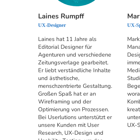
Laines Rumpff
Mar
UX-Designer
UX-Sp
Laines hat 11 Jahre als
Mark
Editorial Designer für
Mana
Agenturen und verschiedene
Desig
Zeitungsverlage gearbeitet.
imme
Er liebt verständliche Inhalte
Medie
und ästhetische,
Stud
menschzentrierte Gestaltung.
Bege
Großen Spaß hat er an
wora
Wireframing und der
Komb
Optimierung von Prozessen.
kreat
Bei Userlutions unterstützt er
unter
unsere Kunden mit User
UX-Sp
Research, UX-Design und