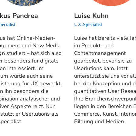
kus Pandrea
Luise Kuhn
ecialist
UX-Specialist
us hat Online-Medien-
Luise hat bereits viele Ja
gement und New Media
im Produkt- und
n studiert – hat sich also
Contentmanagement
r besonders für digitale
gearbeitet, bevor sie zu
n interessiert. Im
Userlutions kam. Jetzt
ium wurde auch seine
unterstützt sie uns vor a
isterung für UX geweckt,
bei der Konzeption und d
n ihn besonders die
quantitativen User Resea
ination analytischer und
Ihre Branchenschwerpun
iver Aspekte reizt. Nun
liegen in den Bereichen 
stützt er Userlutions als
Commerce, Kunst, Interior
ecialist.
Bildung und Medien.