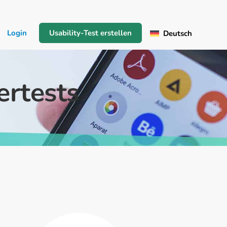
Login
Usability-Test erstellen
Deutsch
ertests