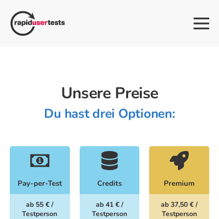
Zum
Inhalt
Me
springen
Sch
Unsere Preise
Du hast drei Optionen:
Pay-per-Test
Credits
Premium
ab 55 € /
ab 41 € /
ab 37,50 € /
Testperson
Testperson
Testperson