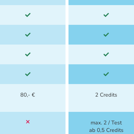
80,- €
2 Credits
max. 2 / Test
ab 0,5 Credits