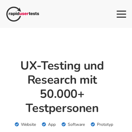
Zum
Inhalt
Me
springen
Sch
UX-Testing und
Research mit
50.000+
Testpersonen
Website
App
Software
Prototyp