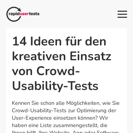
Zum
Inhalt
Me
springen
Sch
14 Ideen für den
kreativen Einsatz
von Crowd-
Usability-Tests
Kennen Sie schon alle Möglichkeiten, wie Sie
Crowd-Usability-Tests zur Optimierung der
User-Experience einsetzen können? Wir
haben eine Liste zusammengestellt, die
Ihnen hilft, Ihre Website, App oder Software