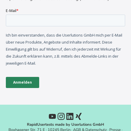
RapidUsertests made by Userlutions GmbH
Boxhagener Str. 71 E · 10245 Berlin ·
AGB
&
Datenschutz
·
Presse
·