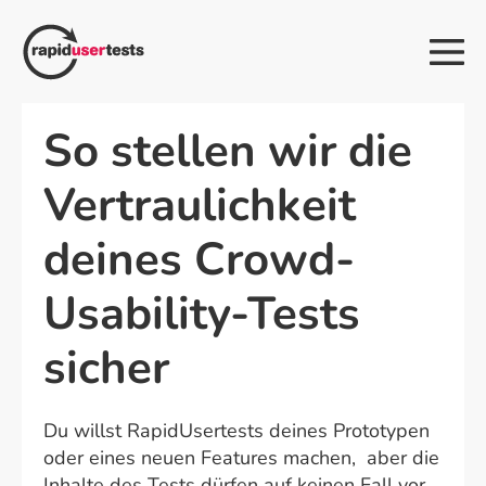
Zum
Inhalt
Me
springen
Sch
So stellen wir die
Vertraulichkeit
deines Crowd-
Usability-Tests
sicher
Du willst RapidUsertests deines Prototypen
oder eines neuen Features machen, aber die
Inhalte des Tests dürfen auf keinen Fall vor