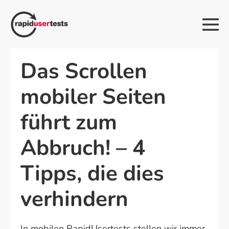
Zum
Inhalt
Me
springen
Sch
Das Scrollen
mobiler Seiten
führt zum
Abbruch! – 4
Tipps, die dies
verhindern
In mobilen RapidUsertests stellen wir immer