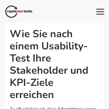
Zum
Inhalt
Me
springen
Sch
Wie Sie nach
einem Usability-
Test Ihre
Stakeholder und
KPI-Ziele
erreichen
Zu oft erleben wir, dass Erkenntnisse sowie