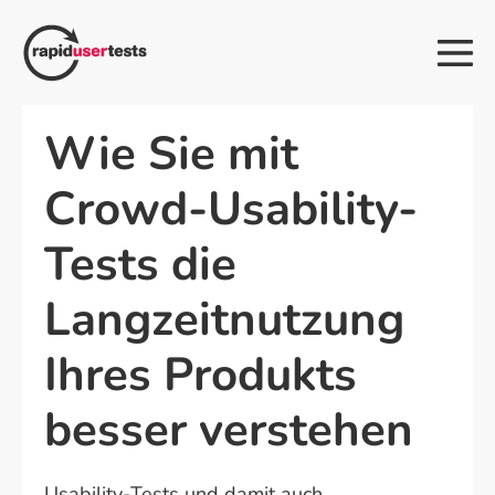
Zum
Inhalt
Me
springen
Sch
Wie Sie mit
Crowd-Usability-
Tests die
Langzeitnutzung
Ihres Produkts
besser verstehen
Usability-Tests und damit auch