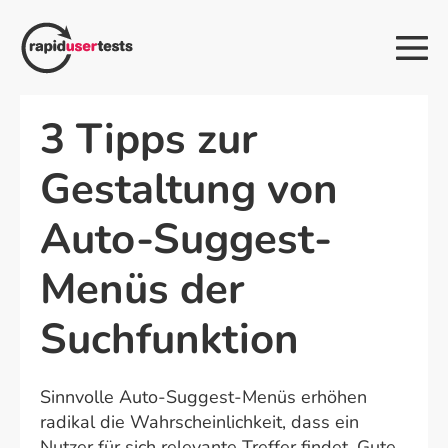
Zum
Inhalt
Me
springen
Sch
3 Tipps zur
Gestaltung von
Auto-Suggest-
Menüs der
Suchfunktion
Sinnvolle Auto-Suggest-Menüs erhöhen
radikal die Wahrscheinlichkeit, dass ein
Nutzer für sich relevante Treffer findet. Gute