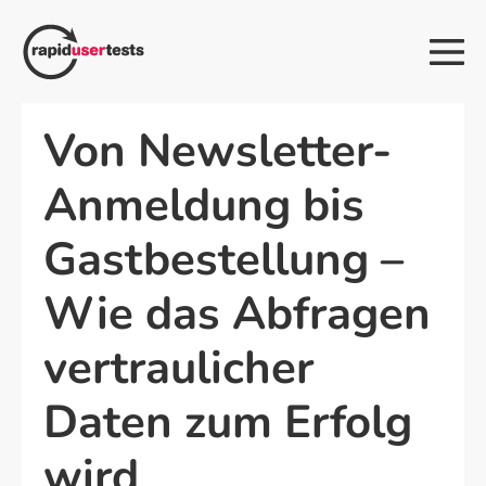
Zum
Inhalt
Me
springen
Sch
Von Newsletter-
Anmeldung bis
Gastbestellung –
Wie das Abfragen
vertraulicher
Daten zum Erfolg
wird