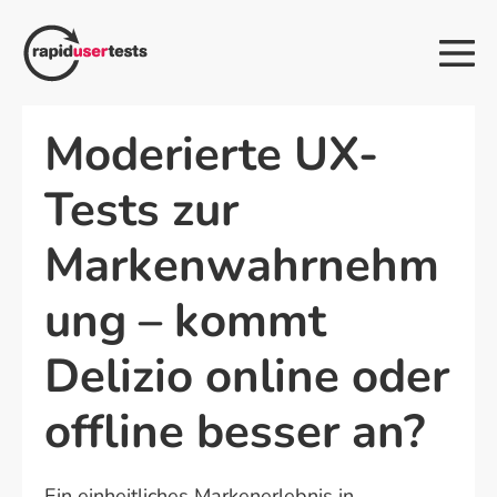
Zum
Inhalt
Me
springen
Sch
Moderierte UX-
Tests zur
Markenwahrnehm
ung – kommt
Delizio online oder
offline besser an?
Ein einheitliches Markenerlebnis in