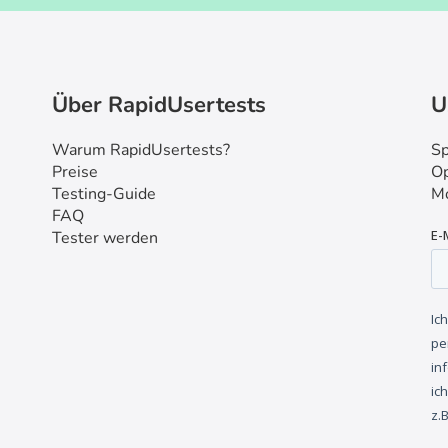
Über RapidUsertests
U
Warum RapidUsertests?
Sp
Preise
Op
Testing-Guide
Mo
FAQ
Tester werden