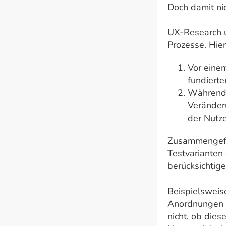
Doch damit ni
UX-Research u
Prozesse. Hie
Vor eine
fundierte
Während d
Veränder
der Nutz
Zusammengefas
Testvarianten
berücksichtige
Beispielsweis
Anordnungen z
nicht, ob die