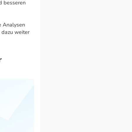
nd besseren
e Analysen
h dazu weiter
r