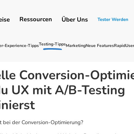
Ressourcen
eise
Über Uns
Tester Werden
Testing-Tipps
er-Experience-Tipps
Marketing
Neue Features
RapidUser
lle Conversion-Optimi
u UX mit A/B-Testing
nierst
st bei der Conversion-Optimierung?