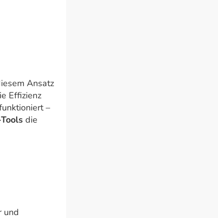
 diesem Ansatz
e Effizienz
funktioniert –
-Tools
die
.
r und