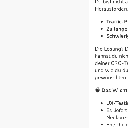
Du bist nicht 
Herausforder
Traffic-P
Zu lange
Schwieri
Die Lösung? 
kannst du nich
deiner CRO-Tes
und wie du du
gewünschten E
🧠 Das Wichti
UX-Testi
Es liefer
Neukonze
Entschei