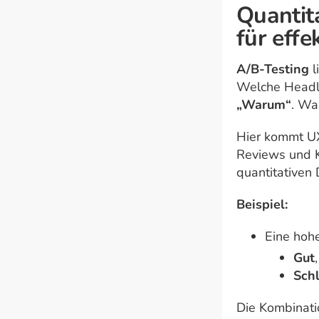
Quantita
für eff
A/B-Testing
l
Welche Headli
„Warum“
. Wa
Hier kommt UX
Reviews und 
quantitativen
Beispiel:
Eine hohe
Gut
Sch
Die Kombinat