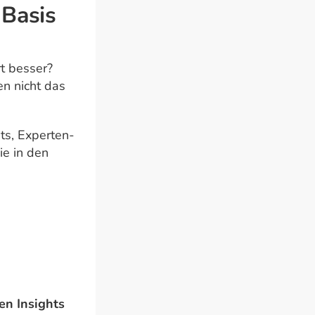
 Basis
t besser?
en nicht das
ts, Experten-
ie in den
ven Insights