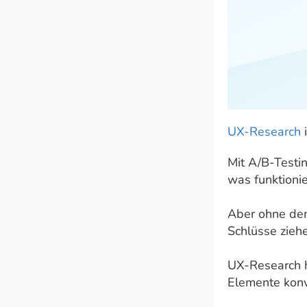
UX-Research
i
Mit A/B-Testi
was funktionie
Aber ohne den
Schlüsse zieh
UX-Research hi
Elemente konv