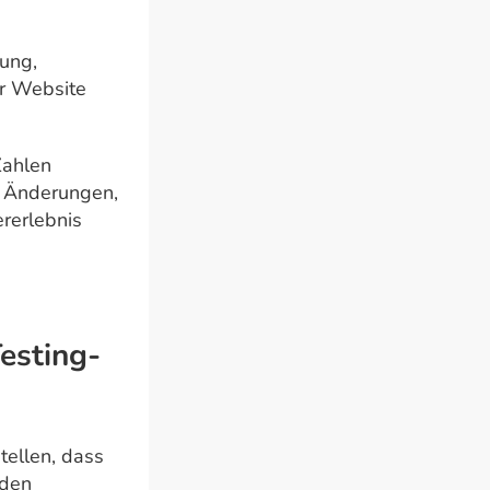
rung,
er Website
Zahlen
: Änderungen,
ererlebnis
Testing-
ellen, dass
iden