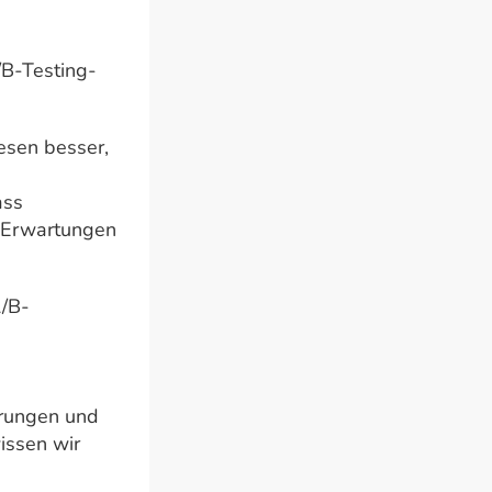
/B-Testing-
esen besser,
ass
d Erwartungen
A/B-
erungen und
issen wir