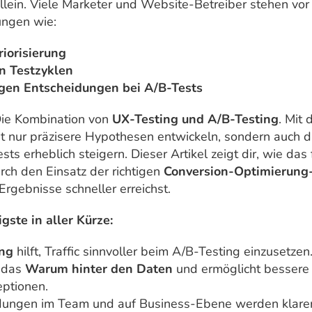
allein. Viele Marketer und Website-Betreiber stehen vor
ungen wie:
riorisierung
n Testzyklen
gen Entscheidungen bei A/B-Tests
Die Kombination von
UX-Testing und A/B-Testing
. Mit
t nur präzisere Hypothesen entwickeln, sondern auch di
ts erheblich steigern. Dieser Artikel zeigt dir, wie das 
rch den Einsatz der richtigen
Conversion-Optimierung
rgebnisse schneller erreichst.
gste in aller Kürze:
ng
hilft, Traffic sinnvoller beim A/B-Testing einzusetzen
t das
Warum hinter den Daten
und ermöglicht bessere
ptionen.
dungen im Team und auf Business-Ebene werden klare