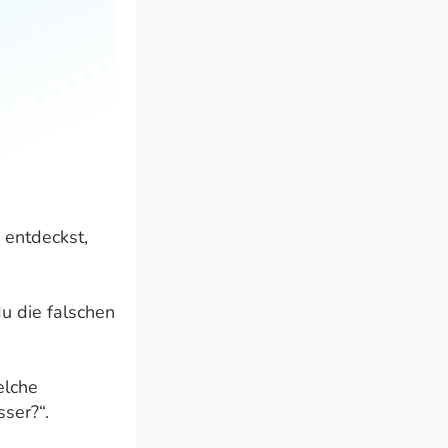
 entdeckst,
u die falschen
elche
ser?“.