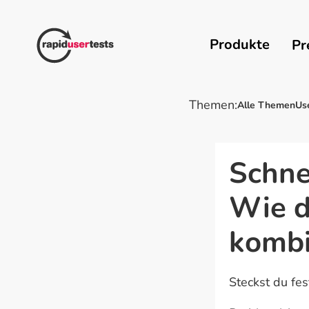
Zum
Inhalt
springen
Produkte
Pr
Themen:
Alle Themen
Us
Schne
Wie d
kombi
Steckst du fe