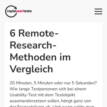
Zum
Inhalt
Me
springen
Sch
6 Remote-
Research-
Methoden im
Vergleich
20 Minuten, 5 Minuten oder nur 5 Sekunden?
Wie lange Testpersonen sich bei einem
Usability-Test mit dem Testobjekt
auseinandersetzen sollen, hängt ganz von
der Fragestellung ab. Und wann sollte man