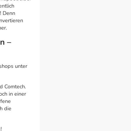
entlich
l! Denn
nvertieren
er.
n –
shops unter
nd Comtech.
ch in einer
ffene
h die
!