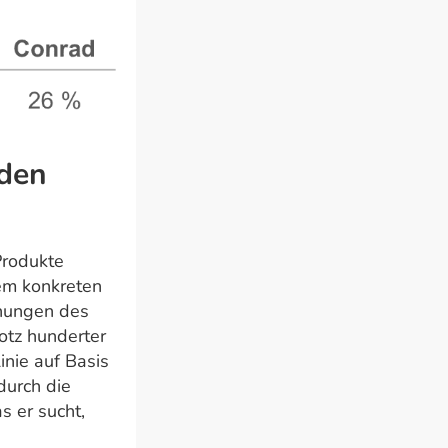
 den
Produkte
nem konkreten
hnungen des
otz hunderter
inie auf Basis
durch die
s er sucht,