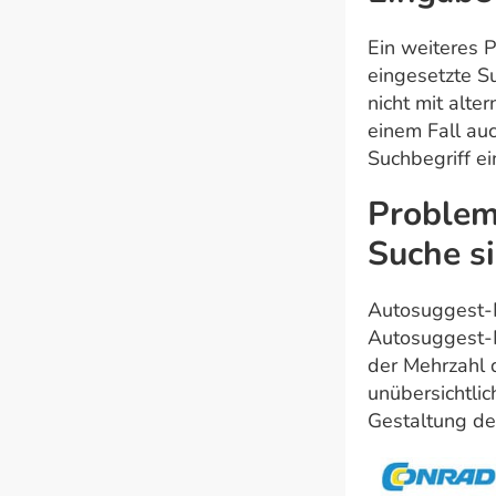
Ein weiteres 
eingesetzte S
nicht mit alt
einem Fall au
Suchbegriff ei
Problem
Suche si
Autosuggest-M
Autosuggest-M
der Mehrzahl 
unübersichtlic
Gestaltung d