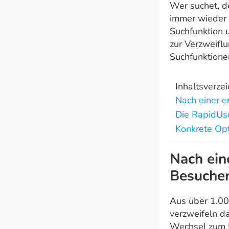
Wer suchet, de
immer wieder 
Suchfunktion 
zur Verzweifl
Suchfunktionen
Inhaltsverzei
Nach einer e
Die RapidUse
Konkrete Op
Nach ein
Besucher
Aus über 1.00
verzweifeln d
Wechsel zum B