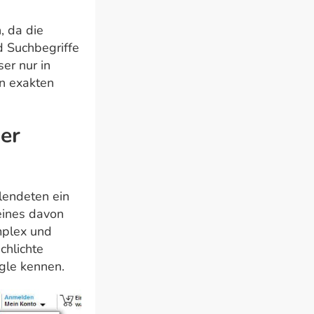
, da die
d Suchbegriffe
er nur in
en exakten
er
lendeten ein
eines davon
mplex und
chlichte
gle kennen.