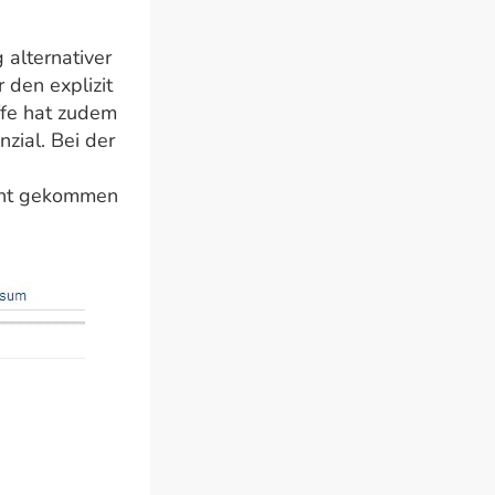
 alternativer
 den explizit
ffe hat zudem
zial. Bei der
-
icht gekommen