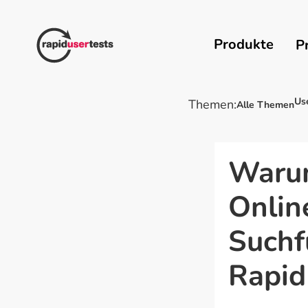
Zum
Inhalt
springen
Produkte
P
Us
Themen:
Alle Themen
Warum
Onlin
Suchf
Rapid