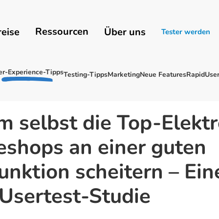
Ressourcen
reise
Über uns
Tester werden
er-Experience-Tipps
Testing-Tipps
Marketing
Neue Features
RapidUser
 selbst die Top-Elektr
eshops an einer guten
unktion scheitern – Ein
Usertest-Studie