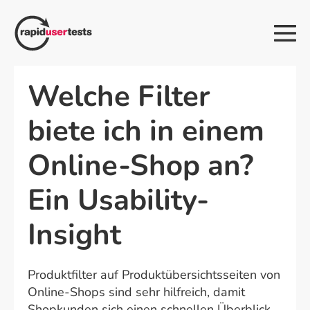
Zum
Inhalt
Me
springen
Sch
Welche Filter
biete ich in einem
Online-Shop an?
Ein Usability-
Insight
Produktfilter auf Produktübersichtsseiten von
Online-Shops sind sehr hilfreich, damit
Shopkunden sich einen schnellen Überblick