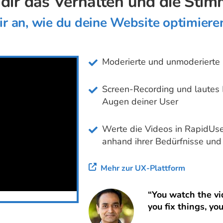
 dir das Verhalten und die Stim
ir an, wie du deine Website optimiere
Moderierte und unmoderierte
Screen-Recording und lautes 
Augen deiner User
Werte die Videos in RapidUse
anhand ihrer Bedürfnisse un
Mehr zur UX-Plattform
“You watch the vi
you fix things, yo