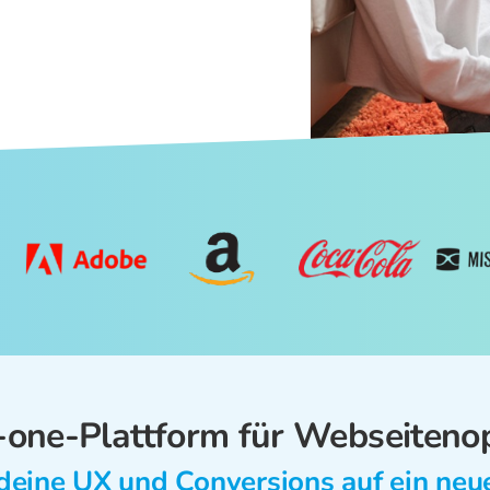
n-one-Plattform für Webseiteno
deine UX und Conversions auf ein neu