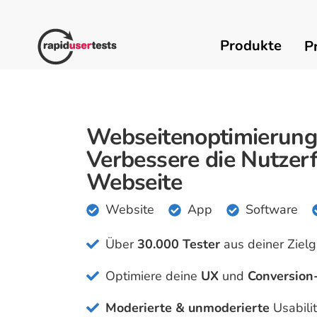
Zum
Inhalt
springen
Produkte
P
Webseitenoptimierung 
Verbessere die Nutzerf
Webseite
Website
App
Software
Über
30.000 Tester
aus deiner Ziel
Optimiere deine
UX
und
Conversion
Moderierte & unmoderierte
Usabili